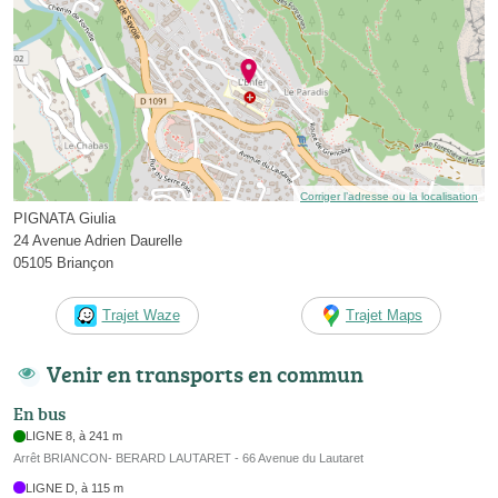
Corriger l’adresse ou la localisation
PIGNATA Giulia
24 Avenue Adrien Daurelle
05105 Briançon
Trajet Waze
Trajet Maps
Venir en transports en commun
En bus
LIGNE 8, à 241 m
Arrêt BRIANCON- BERARD LAUTARET - 66 Avenue du Lautaret
LIGNE D, à 115 m