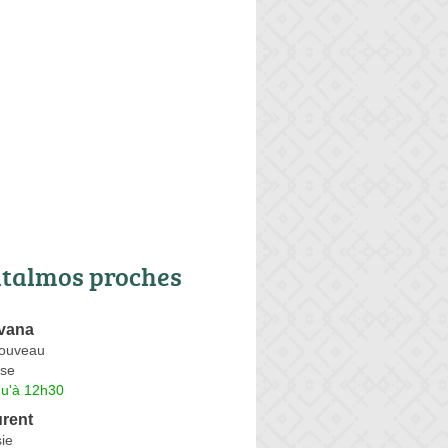
talmos proches
vana
Nouveau
se
qu'à 12h30
rent
ie