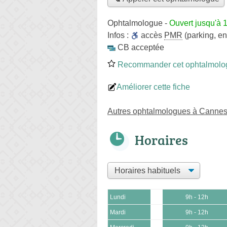
Ophtalmologue
-
Ouvert jusqu'à 
Infos :
accès
PMR
(parking, en
CB acceptée
Recommander cet ophtalmolo
Améliorer cette fiche
Autres ophtalmologues à Canne
Horaires
Lundi
9h - 12h
Mardi
9h - 12h