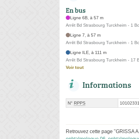
En bus
Ligne 6B, à 57 m
Arrêt Bd Strasbourg Turckheim - 1 B
Ligne 7, à 57 m
Arrêt Bd Strasbourg Turckheim - 1 B
Ligne ILE, à 111 m
Arrêt Bd Strasbourg Turckheim - 17 
Voir tout
Informations
N°
RPPS
1010233
Retrouvez cette page "GRISSA A
ophtalmologue 06
,
ophtalmologu