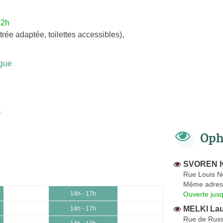
12h
trée adaptée, toilettes accessibles)
,
gue
s
Oph
SVOREN I
Rue Louis 
Même adres
Ouverte jus
14h - 17h
MELKI Lau
14h - 17h
Rue de Russ