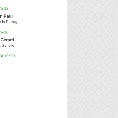
'à 19h
n Paul
e la Ferrage
'à 18h
Gérard
 Gentille
u'à 19h30