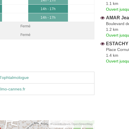
14h - 17h
1.1 km
Ouvert jusqu
14h - 17h
AMAR Jea
14h - 17h
Boulevard d
Fermé
1.2 km
Ouvert jusqu
Fermé
ESTACHY 
Place Cornut
1.4 km
Ouvert jusq
l'ophtalmologue
lmo-cannes.fr
© contributeurs OpenStreetMap