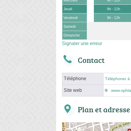
Mercredi
9h - 12h
Jeudi
9h - 12h
Vendredi
9h - 12h
Samedi
Dimanche
Signaler une erreur
Contact
Téléphone
Téléphoner à 
Site web
www.ophta
Plan et adresse