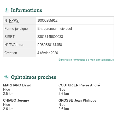
Informations
N°
RPPS
10003285912
Forme juridique
Entrepreneur individuel
SIRET
33816145800033
N° TVA Intra.
FR89338161458
Création
4 février 2020
Éditer les informations de mon ophtalmologue
Ophtalmos proches
MARTIANO David
COUTURIER Pierre André
Nice
Nice
2.5 km
2.6 km
CHIABO Jérémy
GROSSE Jean Philippe
Nice
Nice
2.6 km
2.6 km