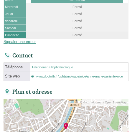
Mercredi
Fermé
Jeudi
Fermé
Vendredi
Fermé
Samedi
Fermé
Dimanche
Fermé
Signaler une erreur
Contact
Téléphone
Téléphoner à l'ophtalmologue
Site web
www.doctolib.fr/ophtalmologue/nice/anne-marie-pariente-nice
Plan et adresse
© contributeurs OpenStreetMap