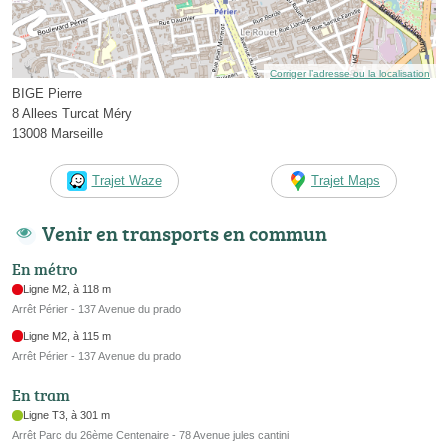
Corriger l’adresse ou la localisation
BIGE Pierre
8 Allees Turcat Méry
13008 Marseille
Trajet Waze
Trajet Maps
Venir en transports en commun
En métro
Ligne M2, à 118 m
Arrêt Périer - 137 Avenue du prado
Ligne M2, à 115 m
Arrêt Périer - 137 Avenue du prado
En tram
Ligne T3, à 301 m
Arrêt Parc du 26ème Centenaire - 78 Avenue jules cantini