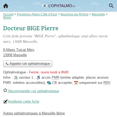
Accueil
>
Provence-Alpes-Côte d'Azur
>
Bouches-du-Rhône
>
Marseille
>
8ème
Docteur BIGE Pierre
Cette fiche présente "BIGE Pierre", ophtalmologue situé
allees turcat
méry
, 13008 Marseille.
8 Allees Turcat Méry
13008 Marseille
📞 Appeler cet ophtalmologue
Ophtalmologue
-
Fermé, ouvre lundi à 8h00
Infos :
secteur 1
,
accès
PMR
(entrée adaptée, places assises
PMR, toilettes accessibles)
,
CB acceptée
,
uniquement sur
RDV
Recommander cet ophtalmologue
Améliorer cette fiche
Autres ophtalmologues à Marseille 8ème