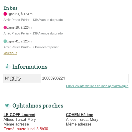
En bus
Ligne B1, à 123 m
Arrêt Prado Périer - 139 Avenue du prado
Ligne 19, à 123 m
Arrêt Prado Périer - 139 Avenue du prado
Ligne 41, à 125 m
Arrêt Périer Prado - 7 Boulevard perier
Voir tout
Informations
N°
RPPS
10003908224
Éditer les informations de mon ophtalmologue
Ophtalmos proches
LE GOFF Laurent
COHEN Hélène
Allees Turcat Méry
Allees Turcat Mery
Même adresse
Même adresse
Fermé, ouvre lundi à 8h30