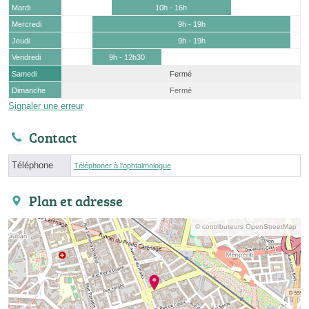
Mardi
10h - 16h
Mercredi
9h - 19h
Jeudi
9h - 19h
Vendredi
9h - 12h30
Samedi
Fermé
Dimanche
Fermé
Signaler une erreur
Contact
Téléphone
Téléphoner à l'ophtalmologue
Plan et adresse
© contributeurs OpenStreetMap