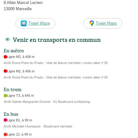
8 Allée Marcel Leclerc
13008 Marseille
Trajet Waze
Trajet Maps
Venir en transports en commun
En métro
Ligne M2, à 408 m
Arrêt Rond-Point du Prado - Voie de liaison michelet--contre allee n°30
Ligne M2, à 406 m
Arrêt Rond-Point du Prado - Voie de liaison michelet--contre allee n°30
En tram
Ligne T3, à 645 m
Arrêt Sainte-Marguerite Dromel - 61 Boulevard schloesing
En bus
Ligne B1, à 99 m
Arrêt Michelet Huveaune - Boulevard michelet
Ligne 22, à 99 m