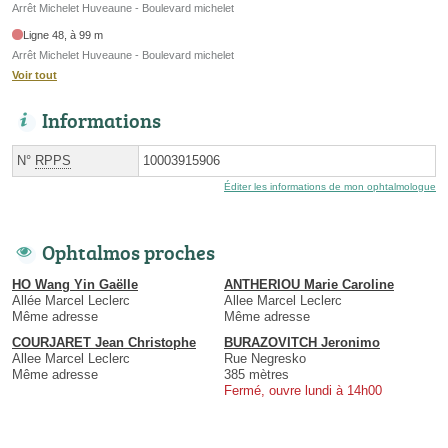
Arrêt Michelet Huveaune - Boulevard michelet
Ligne 48, à 99 m
Arrêt Michelet Huveaune - Boulevard michelet
Voir tout
Informations
N°
RPPS
10003915906
Éditer les informations de mon ophtalmologue
Ophtalmos proches
HO Wang Yin Gaëlle
ANTHERIOU Marie Caroline
Allée Marcel Leclerc
Allee Marcel Leclerc
Même adresse
Même adresse
COURJARET Jean Christophe
BURAZOVITCH Jeronimo
Allee Marcel Leclerc
Rue Negresko
Même adresse
385 mètres
Fermé, ouvre lundi à 14h00