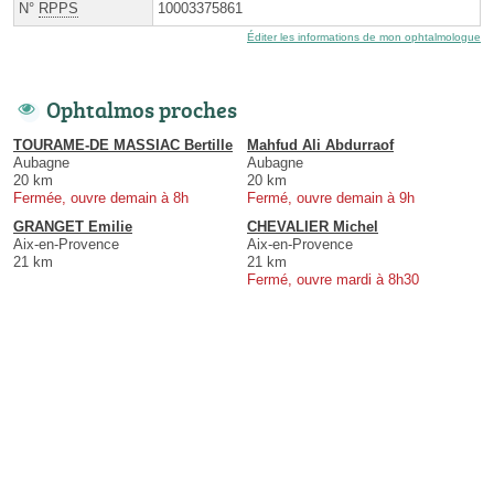
N°
RPPS
10003375861
Éditer les informations de mon ophtalmologue
Ophtalmos proches
TOURAME-DE MASSIAC Bertille
Mahfud Ali Abdurraof
Aubagne
Aubagne
20 km
20 km
Fermée, ouvre demain à 8h
Fermé, ouvre demain à 9h
GRANGET Emilie
CHEVALIER Michel
Aix-en-Provence
Aix-en-Provence
21 km
21 km
Fermé, ouvre mardi à 8h30