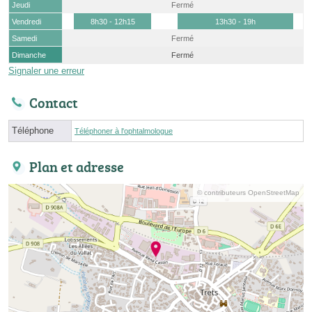
Jeudi
Fermé
Vendredi
8h30 - 12h15
13h30 - 19h
Samedi
Fermé
Dimanche
Fermé
Signaler une erreur
Contact
Téléphone
Téléphoner à l'ophtalmologue
Plan et adresse
© contributeurs OpenStreetMap