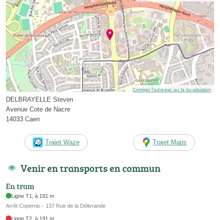
Corriger l’adresse ou la localisation
DELBRAYELLE Steven
Avenue Cote de Nacre
14033 Caen
Trajet Waze
Trajet Maps
Venir en transports en commun
En tram
Ligne T1, à 191 m
Arrêt Copernic - 137 Rue de la Délivrande
Ligne T2, à 191 m