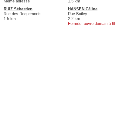
Même adresse
1.5 km
RUIZ Sébastien
HANSEN Céline
Rue des Roquemonts
Rue Bailey
1.5 km
2.2 km
Fermée, ouvre demain à 9h