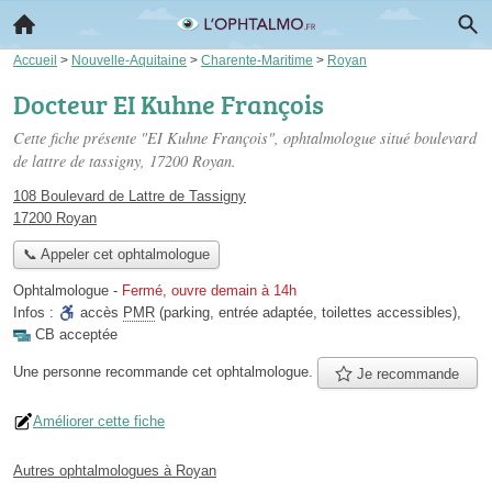
Accueil
>
Nouvelle-Aquitaine
>
Charente-Maritime
>
Royan
Docteur EI Kuhne François
Cette fiche présente "EI Kuhne François", ophtalmologue situé
boulevard
de lattre de tassigny
, 17200 Royan.
108 Boulevard de Lattre de Tassigny
17200 Royan
📞 Appeler cet ophtalmologue
Ophtalmologue
-
Fermé, ouvre demain à 14h
Infos :
accès
PMR
(parking, entrée adaptée, toilettes accessibles)
,
CB acceptée
Une personne
recommande
cet ophtalmologue.
Je recommande
Améliorer cette fiche
Autres ophtalmologues à Royan