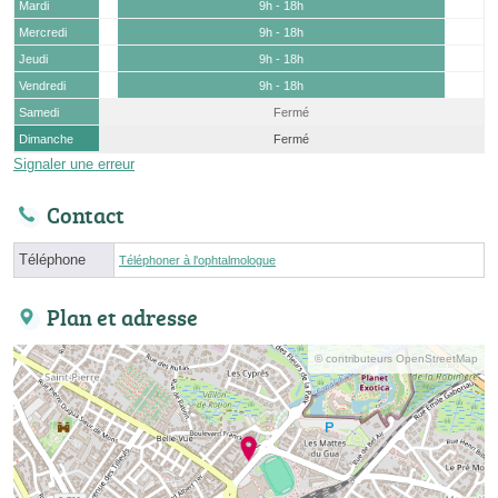
Mardi
9h - 18h
Mercredi
9h - 18h
Jeudi
9h - 18h
Vendredi
9h - 18h
Samedi
Fermé
Dimanche
Fermé
Signaler une erreur
Contact
Téléphone
Téléphoner à l'ophtalmologue
Plan et adresse
© contributeurs OpenStreetMap