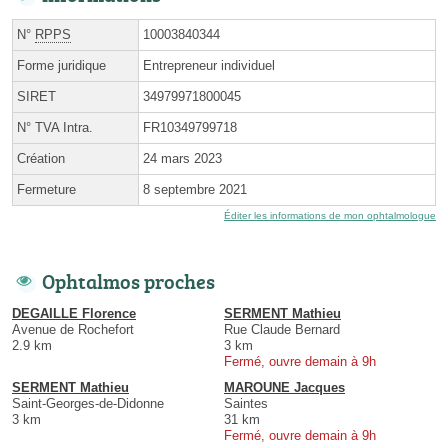
N°
RPPS
10003840344
Forme juridique
Entrepreneur individuel
SIRET
34979971800045
N° TVA Intra.
FR10349799718
Création
24 mars 2023
Fermeture
8 septembre 2021
Éditer les informations de mon ophtalmologue
Ophtalmos proches
DEGAILLE Florence
SERMENT Mathieu
Avenue de Rochefort
Rue Claude Bernard
2.9 km
3 km
Fermé, ouvre demain à 9h
SERMENT Mathieu
MAROUNE Jacques
Saint-Georges-de-Didonne
Saintes
3 km
31 km
Fermé, ouvre demain à 9h