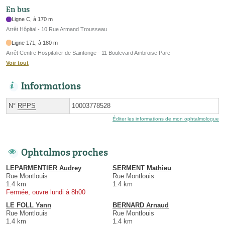
En bus
Ligne C, à 170 m
Arrêt Hôpital - 10 Rue Armand Trousseau
Ligne 171, à 180 m
Arrêt Centre Hospitalier de Saintonge - 11 Boulevard Ambroise Pare
Voir tout
Informations
N°
RPPS
10003778528
Éditer les informations de mon ophtalmologue
Ophtalmos proches
LEPARMENTIER Audrey
SERMENT Mathieu
Rue Montlouis
Rue Montlouis
1.4 km
1.4 km
Fermée, ouvre lundi à 8h00
LE FOLL Yann
BERNARD Arnaud
Rue Montlouis
Rue Montlouis
1.4 km
1.4 km