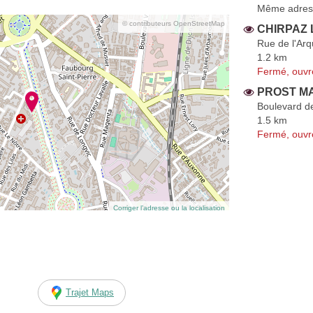
Même adres
© contributeurs OpenStreetMap
CHIRPAZ 
Rue de l'Ar
1.2 km
Fermé, ouvr
PROST MA
Boulevard d
1.5 km
Fermé, ouvr
Corriger l’adresse ou la localisation
Trajet Maps