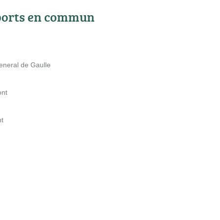
ports en commun
eneral de Gaulle
ont
nt