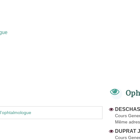
gue
Oph
DESCHAS
l'ophtalmologue
Cours Gener
Même adres
DUPRAT J
Cours Gener