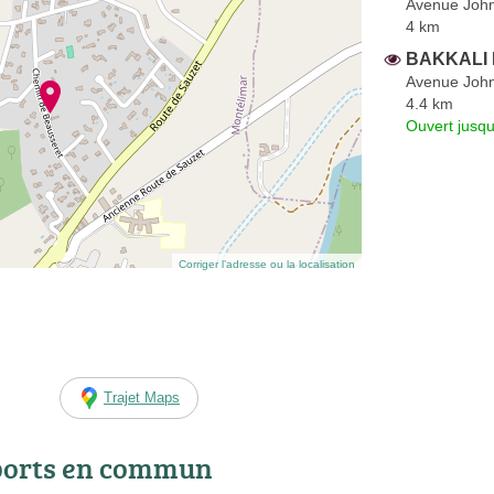
Avenue Joh
4 km
BAKKALI 
Avenue John
4.4 km
Ouvert jusq
Corriger l’adresse ou la localisation
Trajet Maps
ports en commun