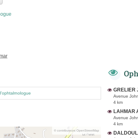
logue
imar
Oph
GRELIER 
l'ophtalmologue
Avenue Joh
4 km
LAHMAR 
Avenue Joh
4 km
© contributeurs OpenStreetMap
DALDOUL 