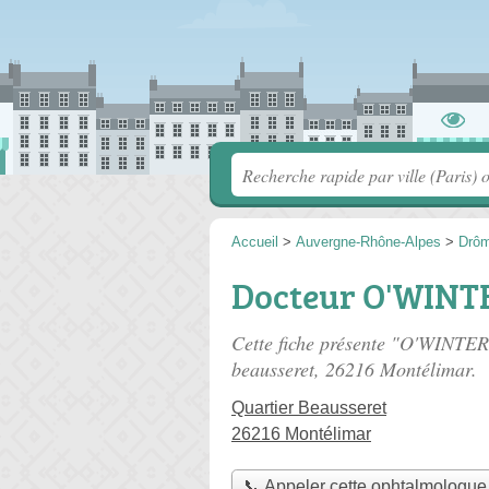
Accueil
>
Auvergne-Rhône-Alpes
>
Drô
Docteur O'WINTE
Cette fiche présente "O'WINTER
beausseret
, 26216 Montélimar.
Quartier Beausseret
26216 Montélimar
📞 Appeler cette ophtalmologue