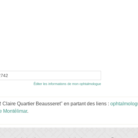
2742
Éditer les informations de mon ophtalmologue
laire Quartier Beausseret" en partant des liens :
ophtalmolog
e Montélimar
.