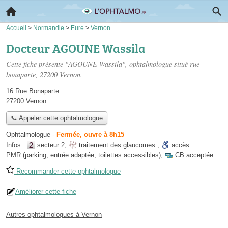
Accueil
>
Normandie
>
Eure
>
Vernon
Docteur AGOUNE Wassila
Cette fiche présente "AGOUNE Wassila", ophtalmologue situé
rue
bonaparte
, 27200 Vernon.
16 Rue Bonaparte
27200 Vernon
📞 Appeler cette ophtalmologue
Ophtalmologue
-
Fermée, ouvre à 8h15
Infos :
secteur 2
,
traitement des glaucomes
,
accès
PMR
(parking, entrée adaptée, toilettes accessibles)
,
CB acceptée
Recommander cette ophtalmologue
Améliorer cette fiche
Autres ophtalmologues à Vernon