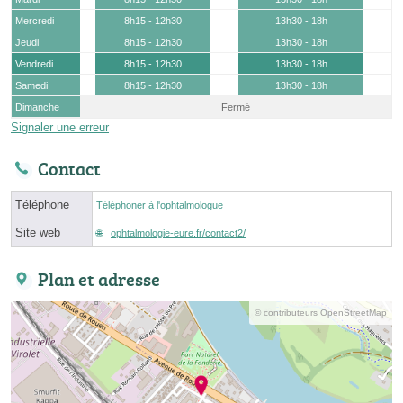
Mercredi
8h15 - 12h30
13h30 - 18h
Jeudi
8h15 - 12h30
13h30 - 18h
Vendredi
8h15 - 12h30
13h30 - 18h
Samedi
8h15 - 12h30
13h30 - 18h
Dimanche
Fermé
Signaler une erreur
Contact
Téléphone
Téléphoner à l'ophtalmologue
Site web
ophtalmologie-eure.fr/contact2/
Plan et adresse
© contributeurs OpenStreetMap