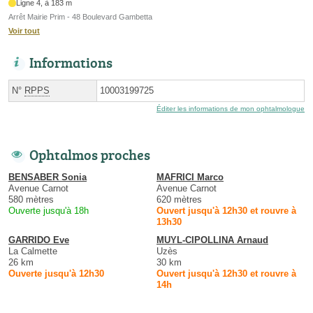
Ligne 4, à 183 m
Arrêt Mairie Prim - 48 Boulevard Gambetta
Voir tout
Informations
N°
RPPS
10003199725
Éditer les informations de mon ophtalmologue
Ophtalmos proches
BENSABER Sonia
MAFRICI Marco
Avenue Carnot
Avenue Carnot
580 mètres
620 mètres
Ouverte jusqu'à 18h
Ouvert jusqu'à 12h30 et rouvre à
13h30
GARRIDO Eve
MUYL-CIPOLLINA Arnaud
La Calmette
Uzès
26 km
30 km
Ouverte jusqu'à 12h30
Ouvert jusqu'à 12h30 et rouvre à
14h