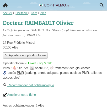
Accueil
>
Occitanie
>
Gard
>
Alès
Docteur RAIMBAULT Olivier
Cette fiche présente "RAIMBAULT Olivier", ophtalmologue situé
rue
frédéric mistral
, 30100 Alès.
14 Rue Frédéric Mistral
30100 Alès
📞 Appeler cet ophtalmologue
Ophtalmologue
-
Ouvert jusqu'à 19h
Infos :
OPTAM
,
secteur 2
,
traitement des glaucomes
,
accès
PMR
(parking, entrée adaptée, places assises PMR, toilettes
accessibles)
Recommander cet ophtalmologue
Améliorer cette fiche
Autres ophtalmologues à Alès