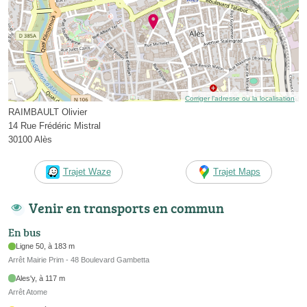
Corriger l’adresse ou la localisation
RAIMBAULT Olivier
14 Rue Frédéric Mistral
30100 Alès
Trajet Waze
Trajet Maps
Venir en transports en commun
En bus
Ligne 50, à 183 m
Arrêt Mairie Prim - 48 Boulevard Gambetta
Ales'y, à 117 m
Arrêt Atome