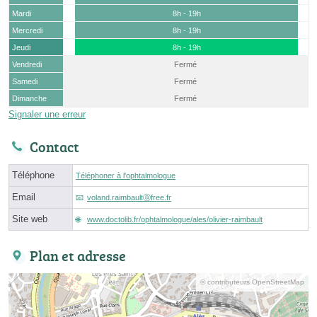
Mardi
8h - 19h
Mercredi
8h - 19h
Jeudi
8h - 19h
Vendredi
Fermé
Samedi
Fermé
Dimanche
Fermé
Signaler une erreur
Contact
Téléphone
Téléphoner à l'ophtalmologue
Email
voland.raimbaultⓐfree.fr
Site web
www.doctolib.fr/ophtalmologue/ales/olivier-raimbault
Plan et adresse
© contributeurs OpenStreetMap