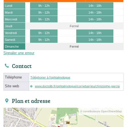
Lundi
9h - 12h
14h - 18h
Mardi
9h - 12h
14h - 18h
Mercredi
9h - 12h
14h - 18h
Jeudi
Fermé
Vendredi
9h - 12h
14h - 18h
Samedi
9h - 12h
14h - 18h
Dimanche
Fermé
Signaler une erreur
Contact
Téléphone
Téléphoner à l'ophtalmologue
Site web
www.doctolib.fr/ophtalmologue/cornebarrieu/christophe-garcia
Plan et adresse
© contributeurs OpenStreetMap