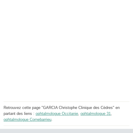
Retrouvez cette page "GARCIA Christophe Clinique des Cèdres" en
partant des liens :
ophtalmologue Occitanie
,
ophtalmologue 31
,
ophtalmologue Cornebarrieu
.