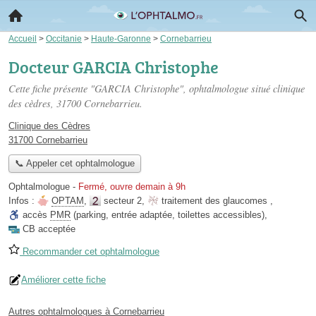
Accueil
>
Occitanie
>
Haute-Garonne
>
Cornebarrieu
Docteur GARCIA Christophe
Cette fiche présente "GARCIA Christophe", ophtalmologue situé
clinique
des cèdres
, 31700 Cornebarrieu.
Clinique des Cèdres
31700 Cornebarrieu
📞 Appeler cet ophtalmologue
Ophtalmologue
-
Fermé, ouvre demain à 9h
Infos :
OPTAM
,
secteur 2
,
traitement des glaucomes
,
accès
PMR
(parking, entrée adaptée, toilettes accessibles)
,
CB acceptée
Recommander cet ophtalmologue
Améliorer cette fiche
Autres ophtalmologues à Cornebarrieu