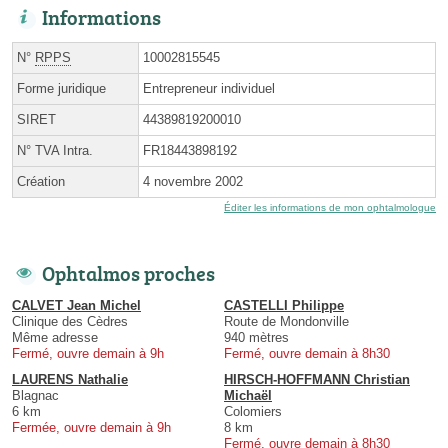
Informations
N°
RPPS
10002815545
Forme juridique
Entrepreneur individuel
SIRET
44389819200010
N° TVA Intra.
FR18443898192
Création
4 novembre 2002
Éditer les informations de mon ophtalmologue
Ophtalmos proches
CALVET Jean Michel
CASTELLI Philippe
Clinique des Cèdres
Route de Mondonville
Même adresse
940 mètres
Fermé, ouvre demain à 9h
Fermé, ouvre demain à 8h30
LAURENS Nathalie
HIRSCH-HOFFMANN Christian
Blagnac
Michaël
6 km
Colomiers
Fermée, ouvre demain à 9h
8 km
Fermé, ouvre demain à 8h30