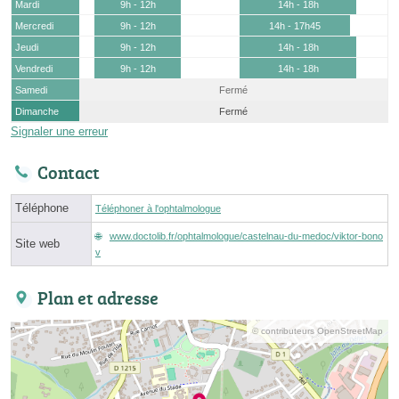
Mardi
9h - 12h
14h - 18h
Mercredi
9h - 12h
14h - 17h45
Jeudi
9h - 12h
14h - 18h
Vendredi
9h - 12h
14h - 18h
Samedi
Fermé
Dimanche
Fermé
Signaler une erreur
Contact
Téléphone
Téléphoner à l'ophtalmologue
www.doctolib.fr/ophtalmologue/castelnau-du-medoc/viktor-bono
Site web
v
Plan et adresse
© contributeurs OpenStreetMap