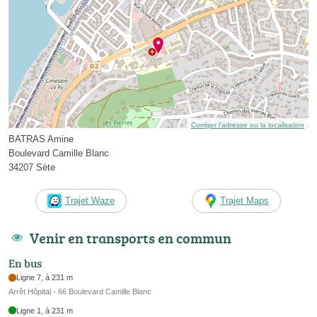
Corriger l’adresse ou la localisation
BATRAS Amine
Boulevard Camille Blanc
34207 Sète
Trajet Waze
Trajet Maps
Venir en transports en commun
En bus
Ligne 7, à 231 m
Arrêt Hôpital - 66 Boulevard Camille Blanc
Ligne 1, à 231 m