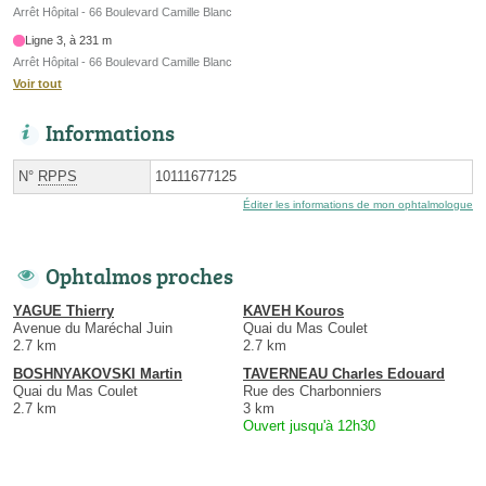
Arrêt Hôpital - 66 Boulevard Camille Blanc
Ligne 3, à 231 m
Arrêt Hôpital - 66 Boulevard Camille Blanc
Voir tout
Informations
N°
RPPS
10111677125
Éditer les informations de mon ophtalmologue
Ophtalmos proches
YAGUE Thierry
KAVEH Kouros
Avenue du Maréchal Juin
Quai du Mas Coulet
2.7 km
2.7 km
BOSHNYAKOVSKI Martin
TAVERNEAU Charles Edouard
Quai du Mas Coulet
Rue des Charbonniers
2.7 km
3 km
Ouvert jusqu'à 12h30