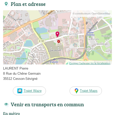
Plan et adresse
© contributeurs OpenStreetMap
Corriger l’adresse ou la localisation
LAURENT Pierre
8 Rue du Chêne Germain
35512 Cesson-Sévigné
Trajet Waze
Trajet Maps
Venir en transports en commun
En métro