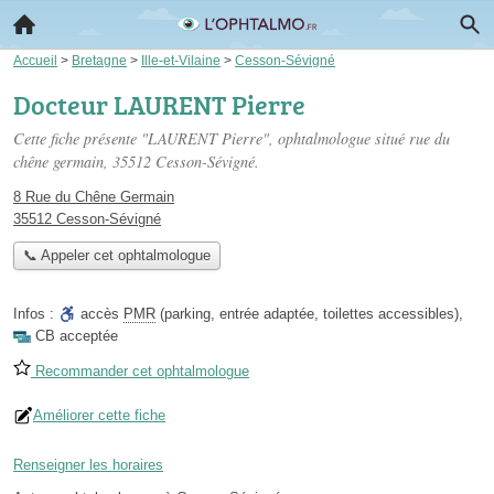
Accueil
>
Bretagne
>
Ille-et-Vilaine
>
Cesson-Sévigné
Docteur LAURENT Pierre
Cette fiche présente "LAURENT Pierre", ophtalmologue situé
rue du
chêne germain
, 35512 Cesson-Sévigné.
8 Rue du Chêne Germain
35512 Cesson-Sévigné
📞 Appeler cet ophtalmologue
Infos :
accès
PMR
(parking, entrée adaptée, toilettes accessibles)
,
CB acceptée
Recommander cet ophtalmologue
Améliorer cette fiche
Renseigner les horaires