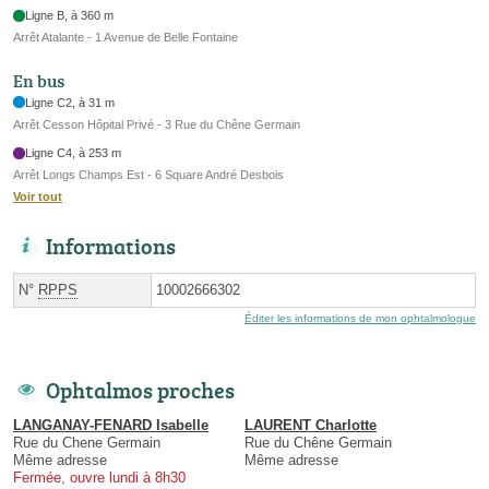
Ligne B, à 360 m
Arrêt Atalante - 1 Avenue de Belle Fontaine
En bus
Ligne C2, à 31 m
Arrêt Cesson Hôpital Privé - 3 Rue du Chêne Germain
Ligne C4, à 253 m
Arrêt Longs Champs Est - 6 Square André Desbois
Voir tout
Informations
N°
RPPS
10002666302
Éditer les informations de mon ophtalmologue
Ophtalmos proches
LANGANAY-FENARD Isabelle
LAURENT Charlotte
Rue du Chene Germain
Rue du Chêne Germain
Même adresse
Même adresse
Fermée, ouvre lundi à 8h30