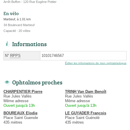
Arrêt Buffon - 120 Rue Eugène Pottier
En vélo
Marbeuf, à 1.01 km
34 Boulevard Marbeuf
Capacité : 20 vélos
Informations
N°
RPPS
10101746567
Éditer les informations de mon ophtalmologue
Ophtalmos proches
CHARPENTIER Pierre
TRINH Van Dam Benoît
Rue Jules Vallès
Rue Jules Vallès
Même adresse
Même adresse
Ouvert jusqu'à 13h
Ouvert jusqu'à 13h
BOUREAUX Elodie
LE GUYADER François
Place Saint Guenole
Place Saint Guénolé
435 mètres
435 mètres