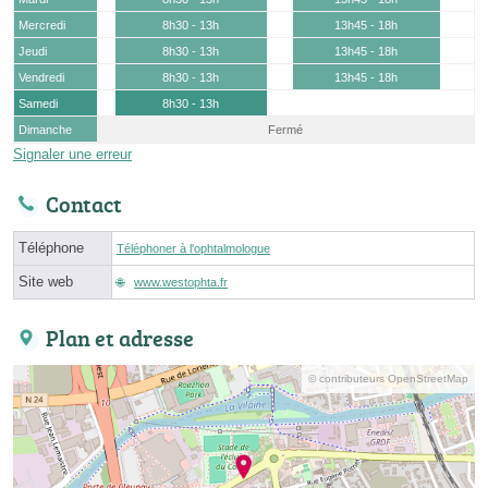
Mercredi
8h30 - 13h
13h45 - 18h
Jeudi
8h30 - 13h
13h45 - 18h
Vendredi
8h30 - 13h
13h45 - 18h
Samedi
8h30 - 13h
Dimanche
Fermé
Signaler une erreur
Contact
Téléphone
Téléphoner à l'ophtalmologue
Site web
www.westophta.fr
Plan et adresse
© contributeurs OpenStreetMap