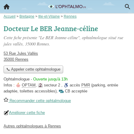
Accueil
>
Bretagne
>
Ille-et-Vilaine
>
Rennes
Docteur Le BER Jeanne-céline
Cette fiche présente "Le BER Jeanne-céline", ophtalmologue situé
rue
jules vallès
, 35000 Rennes.
53 Rue Jules Vallès
35000 Rennes
📞 Appeler cette ophtalmologue
Ophtalmologue
-
Ouverte jusqu'à 13h
Infos :
OPTAM
,
secteur 2
,
accès
PMR
(parking, entrée
adaptée, toilettes accessibles)
,
CB acceptée
Recommander cette ophtalmologue
Améliorer cette fiche
Autres ophtalmologues à Rennes