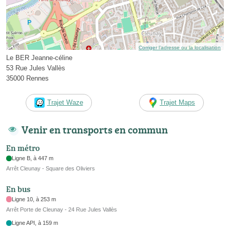
Corriger l’adresse ou la localisation
Le BER Jeanne-céline
53 Rue Jules Vallès
35000 Rennes
Trajet Waze
Trajet Maps
Venir en transports en commun
En métro
Ligne B, à 447 m
Arrêt Cleunay - Square des Oliviers
En bus
Ligne 10, à 253 m
Arrêt Porte de Cleunay - 24 Rue Jules Vallès
Ligne API, à 159 m