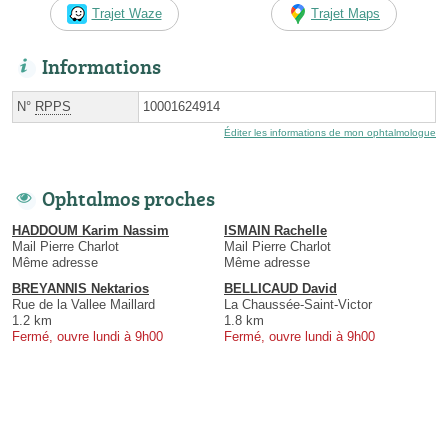
Trajet Waze
Trajet Maps
Informations
N°
RPPS
10001624914
Éditer les informations de mon ophtalmologue
Ophtalmos proches
HADDOUM Karim Nassim
ISMAIN Rachelle
Mail Pierre Charlot
Mail Pierre Charlot
Même adresse
Même adresse
BREYANNIS Nektarios
BELLICAUD David
Rue de la Vallee Maillard
La Chaussée-Saint-Victor
1.2 km
1.8 km
Fermé, ouvre lundi à 9h00
Fermé, ouvre lundi à 9h00