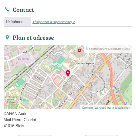
Contact
Téléphone
Téléphoner à l'ophtalmologue
Plan et adresse
© contributeurs OpenStreetMap
Corriger l’adresse ou la localisation
DANAN Aude
Mail Pierre Charlot
41016 Blois