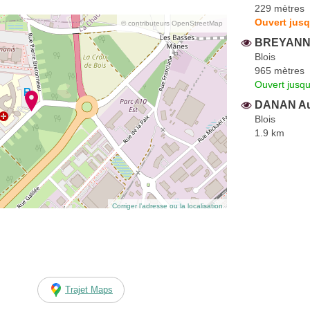
229 mètres
Ouvert jusq
© contributeurs OpenStreetMap
BREYANNI
Blois
965 mètres
Ouvert jusqu
DANAN A
Blois
1.9 km
Corriger l’adresse ou la localisation
Trajet Maps