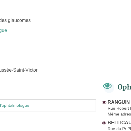
 des glaucomes
gue
ssée-Saint-Victor
Oph
RANGUIN 
l'ophtalmologue
Rue Robert 
Même adres
BELLICAU
Rue du Pr P