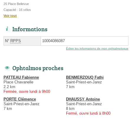
25 Place Bellevue
Capacité : 16 vélos
Voir tout
Informations
N°
RPPS
10004086087
Éditer les informations de mon ophtalmologue
Ophtalmos proches
PATTEAU Fabienne
BENMERZOUQ Fathi
Place Chavanelle
Saint-Priest-en-Jarez
2.2 km
7 km
Fermée, ouvre lundi à 9h00
PORTE Clémence
DHAUSSY Antoine
Saint-Priest-en-Jarez
Saint-Priest-en-Jarez
7 km
8 km
Fermé, ouvre lundi à 8h00