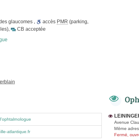
 des glaucomes
,
accès
PMR
(parking,
les)
,
CB acceptée
gue
erblain
Oph
LEININGER
l'ophtalmologue
Avenue Clau
Même adres
le-atlantique.fr
Fermé, ouvr