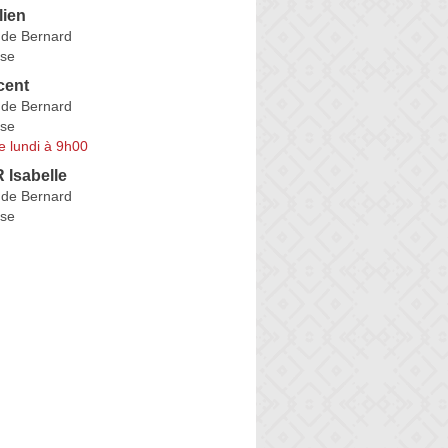
ien
de Bernard
se
cent
de Bernard
se
e lundi à 9h00
Isabelle
de Bernard
se