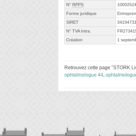
N°
RPPS
1000252
Forme juridique
Entrepren
SIRET
3419473
N° TVA Intra.
FR27341
Création
1 septem
Retrouvez cette page "STORK Lio
ophtalmologue 44
,
ophtalmologue