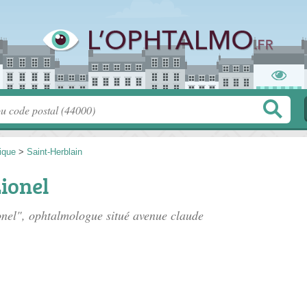
tique
>
Saint-Herblain
ionel
onel", ophtalmologue situé
avenue claude