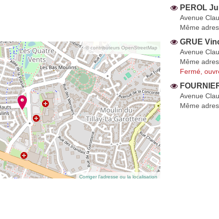
PEROL Jul
Avenue Clau
Même adres
GRUE Vin
© contributeurs OpenStreetMap
Avenue Clau
Même adres
Fermé, ouvr
FOURNIER 
Avenue Clau
Même adres
Corriger l’adresse ou la localisation