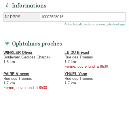
Informations
N°
RPPS
10002528015
Éditer les informations de mon ophtalmologue
Ophtalmos proches
WINKLER Oliver
LE DU Brivael
Boulevard Georges Charpak
Rue des Troènes
1.6 km
1.7 km
Fermé, ouvre lundi à 8h30
PAIRE Vincent
YHUEL Yann
Rue des Troènes
Rue des Troènes
1.7 km
1.7 km
Fermé, ouvre lundi à 8h30