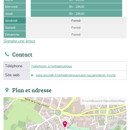
Mercredi
8h - 18h30
Jeudi
8h - 18h30
Vendredi
Fermé
Samedi
Fermé
Dimanche
Fermé
Signaler une erreur
Contact
Téléphone
Téléphoner à l'ophtalmologue
Site web
www.doctolib.fr/ophtalmologue/saint-nazaire/denis-troche
Plan et adresse
© contributeurs OpenStreetMap