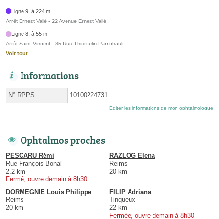
Ligne 9, à 224 m
Arrêt Ernest Vallé - 22 Avenue Ernest Vallé
Ligne 8, à 55 m
Arrêt Saint-Vincent - 35 Rue Thiercelin Parrichault
Voir tout
Informations
N°
RPPS
10100224731
Éditer les informations de mon ophtalmologue
Ophtalmos proches
PESCARU Rémi
RAZLOG Elena
Rue François Bonal
Reims
2.2 km
20 km
Fermé, ouvre demain à 8h30
DORMEGNIE Louis Philippe
FILIP Adriana
Reims
Tinqueux
20 km
22 km
Fermée, ouvre demain à 8h30