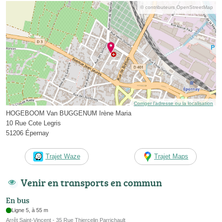
© contributeurs OpenStreetMap
Corriger l’adresse ou la localisation
HOGEBOOM Van BUGGENUM Irène Maria
10 Rue Cote Legris
51206 Épernay
Trajet Waze
Trajet Maps
Venir en transports en commun
En bus
Ligne 5, à 55 m
Arrêt Saint-Vincent - 35 Rue Thiercelin Parrichault