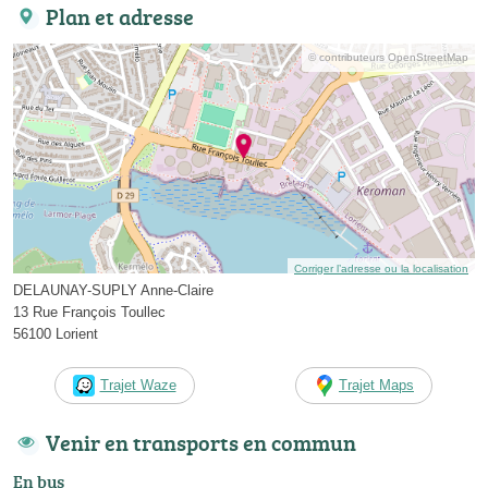
Plan et adresse
© contributeurs OpenStreetMap
Corriger l’adresse ou la localisation
DELAUNAY-SUPLY Anne-Claire
13 Rue François Toullec
56100 Lorient
Trajet Waze
Trajet Maps
Venir en transports en commun
En bus