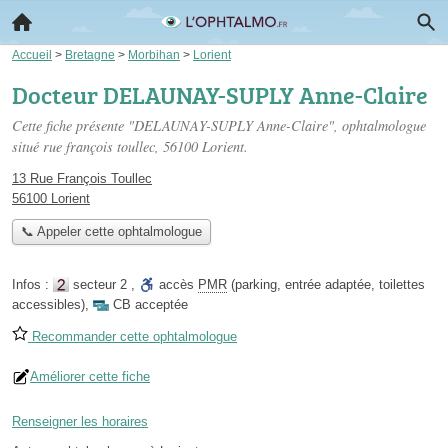
Accueil
>
Bretagne
>
Morbihan
>
Lorient
Docteur DELAUNAY-SUPLY Anne-Claire
Cette fiche présente "DELAUNAY-SUPLY Anne-Claire", ophtalmologue
situé
rue françois toullec
, 56100 Lorient.
13 Rue François Toullec
56100 Lorient
📞 Appeler cette ophtalmologue
Infos :
secteur 2
,
accès
PMR
(parking, entrée adaptée, toilettes
accessibles)
,
CB acceptée
Recommander cette ophtalmologue
Améliorer cette fiche
Renseigner les horaires