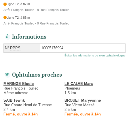
Ligne T2, à 87 m
Arrêt François Toullec - 9 Rue François Toullec
Ligne T2, à 86 m
Arrêt François Toullec - 9 Rue François Toullec
Informations
N°
RPPS
10005176994
Éditer les informations de mon ophtalmologue
Ophtalmos proches
MARINGE Elodie
LE CALVE Marc
Rue François Toullec
Ploemeur
Même adresse
1.5 km
SAIB Tewfik
BROUET Maryvonne
Rue Comte Henri de Turenne
Rue Victor Massé
2.4 km
2.5 km
Fermé, ouvre à 14h
Fermée, ouvre à 14h