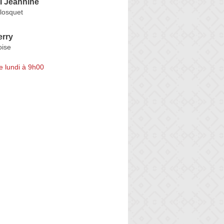
 Jeannine
losquet
rry
oise
e lundi à 9h00