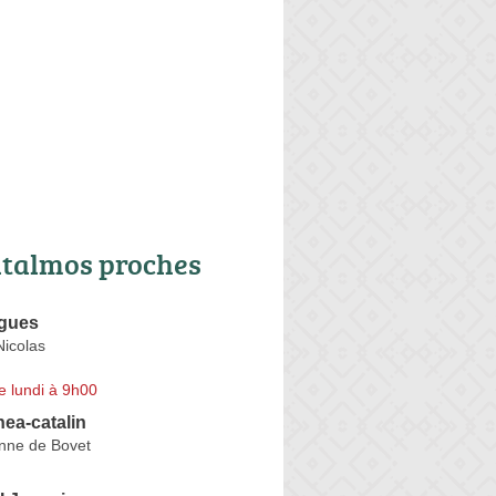
talmos proches
gues
Nicolas
e lundi à 9h00
ea-catalin
nne de Bovet