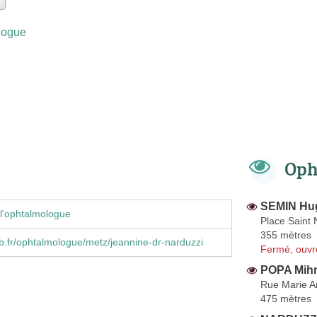
logue
Oph
SEMIN Hu
l'ophtalmologue
Place Saint 
355 mètres
ib.fr/ophtalmologue/metz/jeannine-dr-narduzzi
Fermé, ouvr
POPA Mihn
Rue Marie A
475 mètres