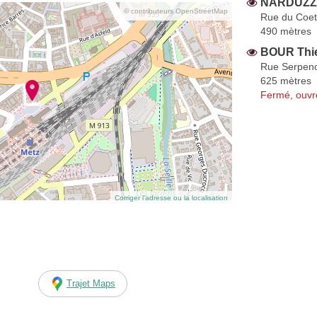
NARDUZZI
© contributeurs OpenStreetMap
Rue du Coet
490 mètres
BOUR Thie
Rue Serpen
625 mètres
Fermé, ouvr
Corriger l’adresse ou la localisation
Trajet Maps