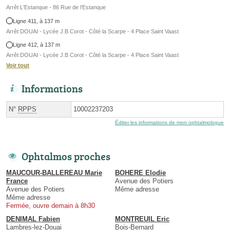
Arrêt L'Estanque - 86 Rue de l’Estanque
Ligne 411, à 137 m
Arrêt DOUAI - Lycée J.B Corot - Côté la Scarpe - 4 Place Saint Vaast
Ligne 412, à 137 m
Arrêt DOUAI - Lycée J.B Corot - Côté la Scarpe - 4 Place Saint Vaast
Voir tout
Informations
N°
RPPS
10002237203
Éditer les informations de mon ophtalmologue
Ophtalmos proches
MAUCOUR-BALLEREAU Marie
BOHERE Elodie
France
Avenue des Potiers
Avenue des Potiers
Même adresse
Même adresse
Fermée, ouvre demain à 8h30
DENIMAL Fabien
MONTREUIL Eric
Lambres-lez-Douai
Bois-Bernard