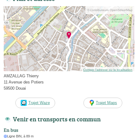
© contributeurs OpenStreetMap
Corriger l’adresse ou la localisation
AMZALLAG Thierry
11 Avenue des Potiers
59500 Douai
Trajet Waze
Trajet Maps
Venir en transports en commun
En bus
Ligne BIN, à 89 m