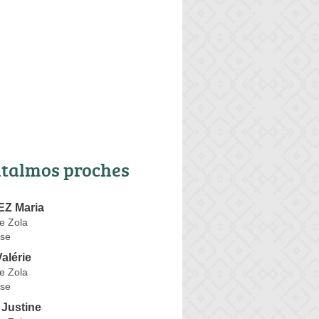
talmos proches
Z Maria
e Zola
se
lérie
e Zola
se
Justine