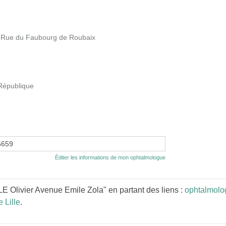
IS Rue du Faubourg de Roubaix
 République
6659
Éditer les informations de mon ophtalmologue
 Olivier Avenue Emile Zola" en partant des liens :
ophtalmolo
 Lille
.