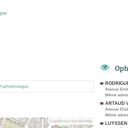
gue
Oph
RODRIGUE
l'ophtalmologue
Avenue Emil
Même adres
ARTAUD Va
Avenue Emil
Même adres
© contributeurs OpenStreetMap
LUYSSEN 