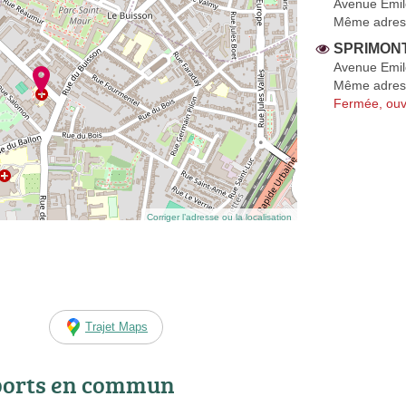
Avenue Emil
Même adres
SPRIMONT
Avenue Emil
Même adres
Fermée, ouv
Corriger l’adresse ou la localisation
Trajet Maps
ports en commun