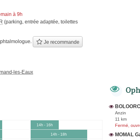
emain à 9h
R
(parking, entrée adaptée, toilettes
ophtalmologue.
Je recommande
Amand-les-Eaux
Oph
BOLOORCH
Anzin
11 km
Fermé, ouvr
14h - 16h
MOMAL Ga
14h - 18h