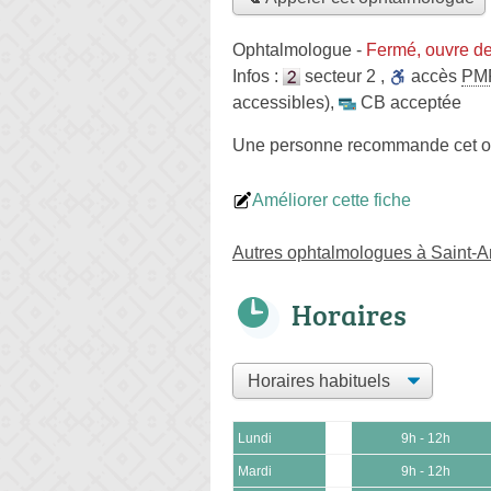
Ophtalmologue
-
Fermé, ouvre d
Infos :
secteur 2
,
accès
PM
accessibles)
,
CB acceptée
Une personne
recommande
cet 
Améliorer cette fiche
Autres ophtalmologues à Saint-
Horaires
Lundi
9h - 12h
Mardi
9h - 12h