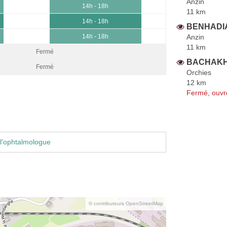
Anzin
14h - 18h
11 km
14h - 18h
BENHADIA
Anzin
14h - 18h
11 km
Fermé
BACHAKH 
Fermé
Orchies
12 km
Fermé, ouvr
l'ophtalmologue
© contributeurs OpenStreetMap