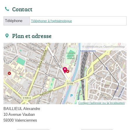
Contact
Téléphone
Téléphoner à l'ophtalmologue
Plan et adresse
© contributeurs OpenStreetMap
Corriger l’adresse ou la localisation
BAILLIEUL Alexandre
10 Avenue Vauban
59300 Valenciennes