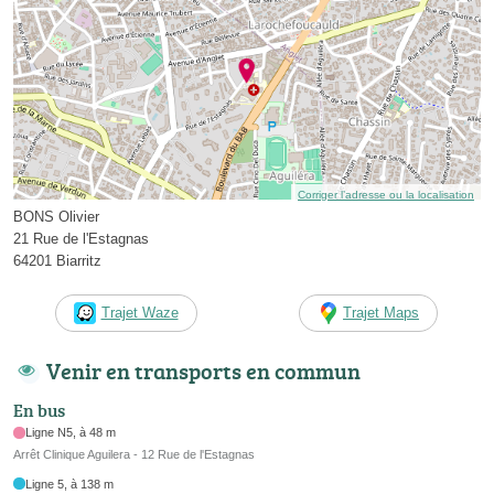
Corriger l’adresse ou la localisation
BONS Olivier
21 Rue de l'Estagnas
64201 Biarritz
Trajet Waze
Trajet Maps
Venir en transports en commun
En bus
Ligne N5, à 48 m
Arrêt Clinique Aguilera - 12 Rue de l'Estagnas
Ligne 5, à 138 m