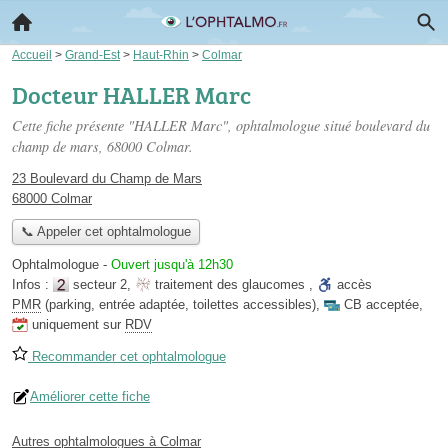
Accueil
>
Grand-Est
>
Haut-Rhin
>
Colmar
Docteur HALLER Marc
Cette fiche présente "HALLER Marc", ophtalmologue situé
boulevard du
champ de mars
, 68000 Colmar.
23 Boulevard du Champ de Mars
68000 Colmar
📞 Appeler cet ophtalmologue
Ophtalmologue
-
Ouvert jusqu'à 12h30
Infos :
secteur 2
,
traitement des glaucomes
,
accès
PMR
(parking, entrée adaptée, toilettes accessibles)
,
CB acceptée
,
uniquement sur
RDV
Recommander cet ophtalmologue
Améliorer cette fiche
Autres ophtalmologues à Colmar