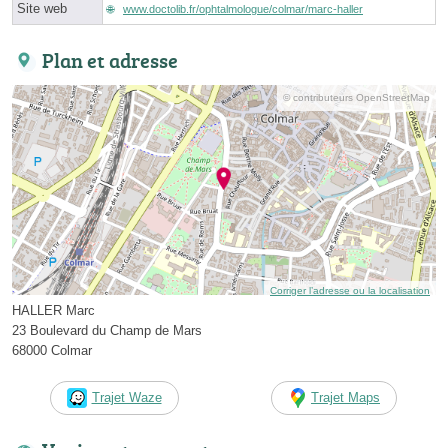
Site web
www.doctolib.fr/ophtalmologue/colmar/marc-haller
Plan et adresse
© contributeurs OpenStreetMap
Corriger l’adresse ou la localisation
HALLER Marc
23 Boulevard du Champ de Mars
68000 Colmar
Trajet Waze
Trajet Maps