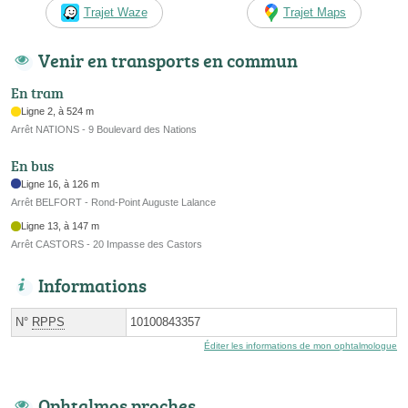
Trajet Waze
Trajet Maps
Venir en transports en commun
En tram
Ligne 2, à 524 m
Arrêt NATIONS - 9 Boulevard des Nations
En bus
Ligne 16, à 126 m
Arrêt BELFORT - Rond-Point Auguste Lalance
Ligne 13, à 147 m
Arrêt CASTORS - 20 Impasse des Castors
Informations
N°
RPPS
10100843357
Éditer les informations de mon ophtalmologue
Ophtalmos proches