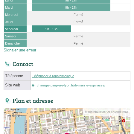
Lundi
9h - 17h
Mardi
9h - 17h
Mercredi
Fermé
Jeudi
Fermé
Vendredi
9h - 13h
Samedi
Fermé
Dimanche
Fermé
Signaler une erreur
Contact
Téléphone
Téléphoner à l'ophtalmologue
Site web
chirurgie-paupiere-lyon.fr/dr-marine-espinasse/
Plan et adresse
© contributeurs OpenStreetMap