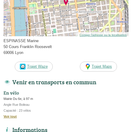
Corriger l’adresse ou la localisation
ESPINASSE Marine
50 Cours Franklin Roosevelt
69006 Lyon
Trajet Waze
Trajet Maps
Venir en transports en commun
En vélo
Mairie Du 6e, à 97 m
Angle Rue Boileau
Capacité : 23 vélos
Voir tout
Informations