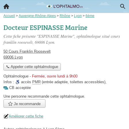
Accueil
>
Auvergne-Rhône-Alpes
>
Rhône
>
Lyon
>
6ème
Docteur ESPINASSE Marine
Cette fiche présente "ESPINASSE Marine", ophtalmologue situé
cours
franklin roosevelt
, 69006 Lyon.
50 Cours Franklin Roosevelt
69006 Lyon
📞 Appeler cette ophtalmologue
Ophtalmologue
-
Fermée, ouvre lundi à 9h00
Infos :
accès
PMR
(entrée adaptée, toilettes accessibles)
,
CB acceptée
Une personne
recommande
cette ophtalmologue.
Je recommande
Améliorer cette fiche