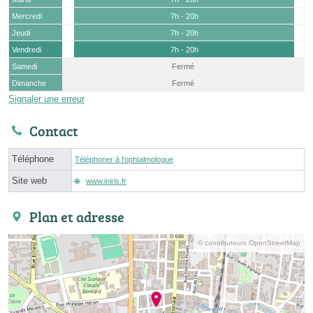
Mercredi
7h - 20h
Jeudi
7h - 20h
Vendredi
7h - 20h
Samedi
Fermé
Dimanche
Fermé
Signaler une erreur
Contact
Téléphone
Téléphoner à l'ophtalmologue
Site web
www.iniris.fr
Plan et adresse
© contributeurs OpenStreetMap