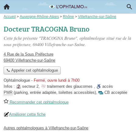
Accueil
>
Auvergne-Rhône-Alpes
>
Rhône
>
Villefranche-sur-Saône
Docteur TRACOGNA Bruno
Cette fiche présente "TRACOGNA Bruno", ophtalmologue situé
rue de la
sous préfecture
, 69400 Villefranche-sur-Saône.
4 Rue de la Sous Préfecture
69400 Villefranche-sur-Saône
📞 Appeler cet ophtalmologue
Ophtalmologue
-
Fermé, ouvre lundi à 7h00
Infos :
secteur 2
,
traitement des glaucomes
,
accès
PMR
(parking, entrée adaptée, toilettes accessibles)
,
CB acceptée
Recommander cet ophtalmologue
Améliorer cette fiche
Autres ophtalmologues à Villefranche-sur-Saône