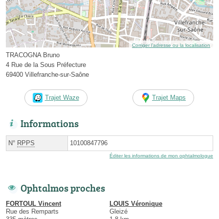
Corriger l’adresse ou la localisation
TRACOGNA Bruno
4 Rue de la Sous Préfecture
69400 Villefranche-sur-Saône
Trajet Waze
Trajet Maps
Informations
N°
RPPS
10100847796
Éditer les informations de mon ophtalmologue
Ophtalmos proches
FORTOUL Vincent
LOUIS Véronique
Rue des Remparts
Gleizé