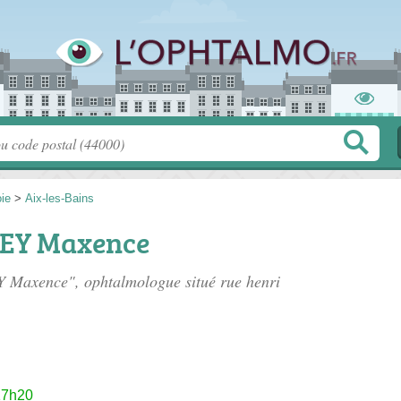
ie
>
Aix-les-Bains
EY Maxence
Y Maxence", ophtalmologue situé
rue henri
17h20