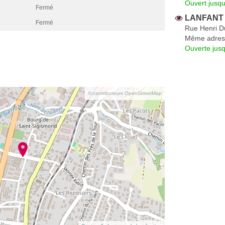
Ouvert jusq
Fermé
LANFANT 
Fermé
Rue Henri D
Même adres
Ouverte jus
© contributeurs OpenStreetMap