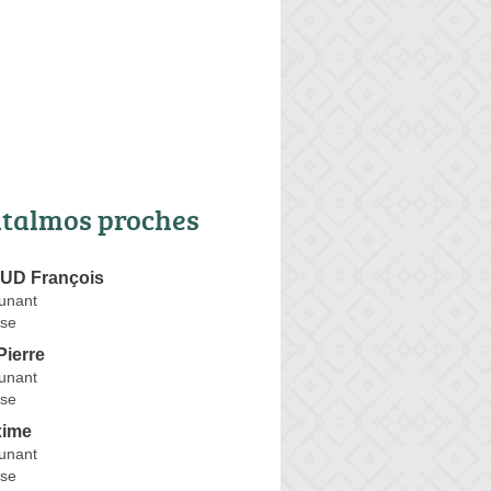
talmos proches
D François
unant
se
ierre
unant
se
ime
unant
se