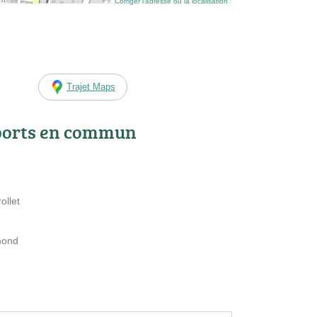
Corriger l’adresse ou la localisation
Trajet Maps
ports en commun
ollet
imond