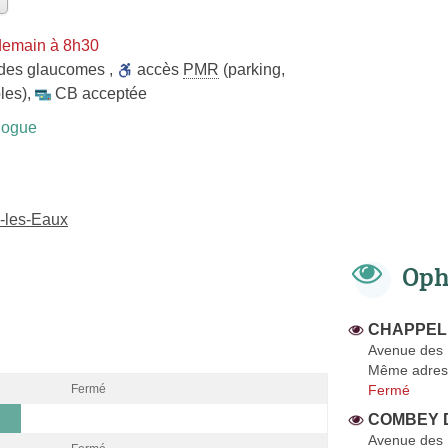
demain à 8h30
 des glaucomes
,
accès
PMR
(parking,
les)
,
CB acceptée
logue
-les-Eaux
Oph
CHAPPELE
Avenue des 
Même adres
Fermé
Fermé
COMBEY DE
Avenue des 