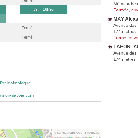
Fermé
Même adres
Fermée, ouv
13h - 16h30
MAY Alex
Avenue des 
Fermé
174 mètres
Fermé, ouvr
Fermé
LAFONTAIN
Avenue des 
174 mètres
l'ophtalmologue
vision-savoie.com
© contributeurs OpenStreetMap