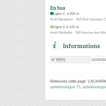
En bus
Ligne C, à 554 m
Arrêt Baraques - 363 Rue Georges 
Ligne 3, à 122 m
Arrêt Médipôle - 300 Avenue des Ma
Informations
N°
RPPS
1010028
Retrouvez cette page "LACHARME 
ophtalmologue 73
,
ophtalmologu