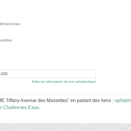
Clémenceau
ssettes
1426
Éditer les informations de mon ophtalmologue
Tiffany Avenue des Massettes" en partant des liens :
ophtal
e Challes-les-Eaux
.