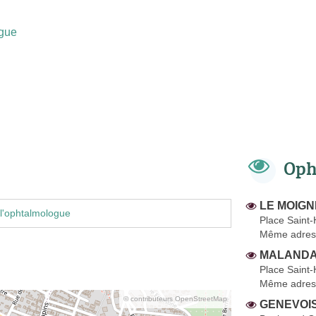
gue
Oph
LE MOIGNE
l'ophtalmologue
Place Saint-H
Même adres
MALANDAI
Place Saint-H
Même adres
© contributeurs OpenStreetMap
GENEVOIS 