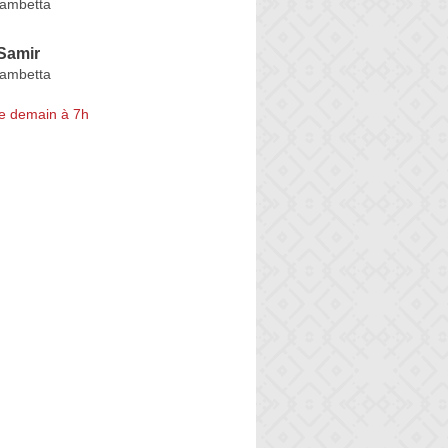
Gambetta
Samir
Gambetta
e demain à 7h