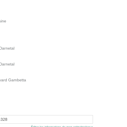
sine
 Darnetal
 Darnetal
evard Gambetta
4328
Éditer les informations de mon ophtalmologue