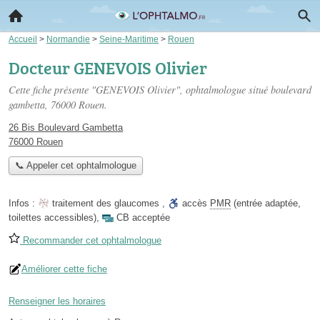
Accueil
>
Normandie
>
Seine-Maritime
>
Rouen
Docteur GENEVOIS Olivier
Cette fiche présente "GENEVOIS Olivier", ophtalmologue situé
boulevard
gambetta
, 76000 Rouen.
26 Bis Boulevard Gambetta
76000 Rouen
📞 Appeler cet ophtalmologue
Infos :
traitement des glaucomes
,
accès
PMR
(entrée adaptée,
toilettes accessibles)
,
CB acceptée
Recommander cet ophtalmologue
Améliorer cette fiche
Renseigner les horaires