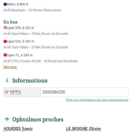
Métro, à 894 m
Arrêt Boulingrin - 10 Rampe Beauvoisine
En bus
Ligne 505, à 152 m
Arrêt Saint-Hilaire - 270bis Route de Darnetal
Ligne 522, à 152 m
Arrêt Saint-Hilaire - 270bis Route de Darnetal
Ligne T1, à 193 m
Arrêt CHU Charles Nicolle - 43 Boulevard Gambetta
Voir tout
Informations
N°
RPPS
10001964328
Éditer les informations de mon ophtalmologue
Ophtalmos proches
AOUIDIDI Samir
LE MOIGNE Olivier