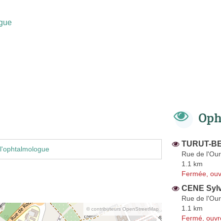
gue
Oph
TURUT-BE
l'ophtalmologue
Rue de l'Our
1.1 km
Fermée, ouv
CENE Sylv
Rue de l'Our
1.1 km
© contributeurs OpenStreetMap
Fermé, ouvr