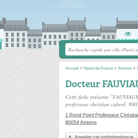
Accueil
>
Hauts-de-France
>
Somme
>
Docteur FAUVIA
Cette fiche présente "FAUVIAU
professeur christian cabrol
, 800
1 Rond Point Professeur Christia
80054 Amiens
📞 Appeler cet ophtalmologue