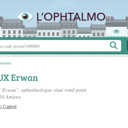
Amiens
UX Erwan
X Erwan", ophtalmologue situé
rond point
54 Amiens.
n Cabrol