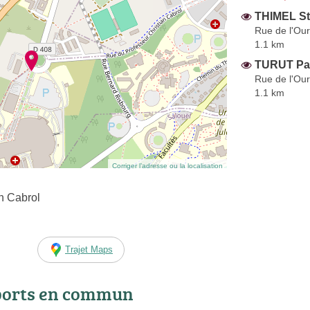
THIMEL S
Rue de l'Our
1.1 km
TURUT Pa
Rue de l'Our
1.1 km
Corriger l’adresse ou la localisation
n Cabrol
Trajet Maps
ports en commun