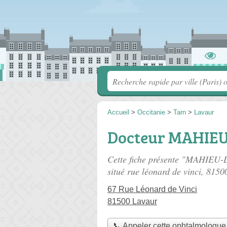
Accueil
>
Occitanie
>
Tarn
>
Lavaur
Docteur MAHIE
Cette fiche présente "MAHIEU
situé
rue léonard de vinci
, 8150
67 Rue Léonard de Vinci
81500 Lavaur
📞 Appeler cette ophtalmologue