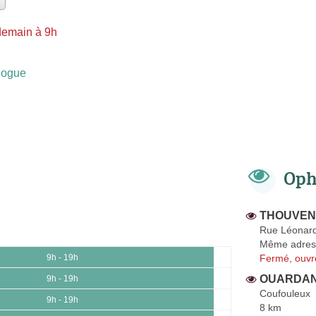
demain à 9h
logue
Oph
THOUVENI
Rue Léonard
Même adres
Fermé, ouvr
9h - 19h
OUARDANI
9h - 19h
Coufouleux
9h - 19h
8 km