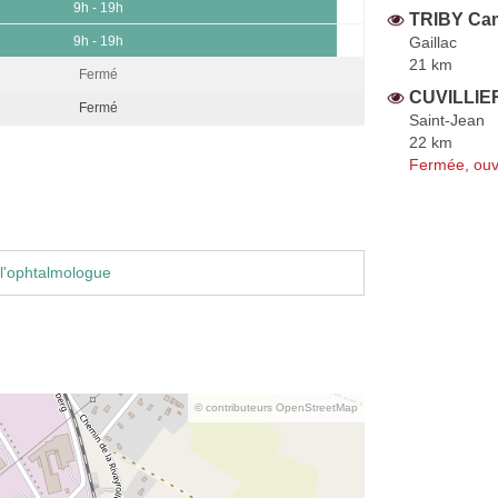
9h - 19h
TRIBY Cam
Gaillac
9h - 19h
21 km
Fermé
CUVILLIE
Fermé
Saint-Jean
22 km
Fermée, ouv
l'ophtalmologue
© contributeurs OpenStreetMap