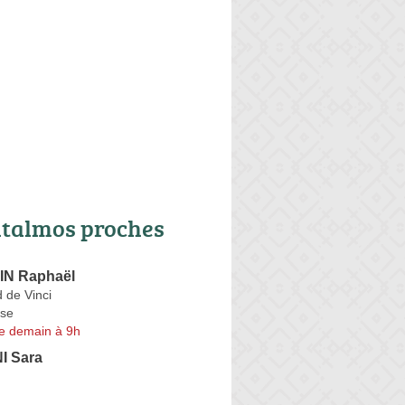
talmos proches
N Raphaël
 de Vinci
se
e demain à 9h
 Sara