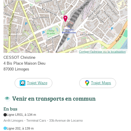
Corriger l’adresse ou la localisation
CESSOT Christine
4 Bis Place Maison Dieu
87000 Limoges
Trajet Waze
Trajet Maps
Venir en transports en commun
En bus
Ligne LR01, à 134 m
Arrêt Limoges - Terminal Cars - 33b Avenue de Locarno
Ligne 202, à 139 m