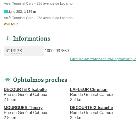
Arrêt Terminal Cars - 23d avenue de Locarno
Ligne 203, à 139 m
Arrêt Terminal Cars - 23d avenue de Locarno
Voir tout
Informations
N°
RPPS
10002937869
Éditer les informations de mon ophtalmologue
Ophtalmos proches
DECOURTEIX Isabelle
LAFLEUR Christian
Rue du Général Catroux
Rue du Général Catroux
2.8 km
2.8 km
MOURGUES Thierry
DECOURTEIX Isabelle
Rue du Général Catroux
Rue du General Catroux
2.8 km
2.9 km