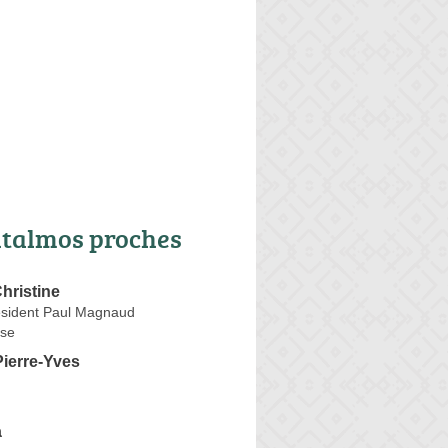
talmos proches
ristine
esident Paul Magnaud
se
erre-Yves
a