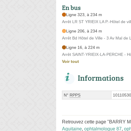
En bus
Ligne 323, à 234 m
Arrêt LR ST YRIEIX LA P.-Hôtel de vil
Ligne 206, à 234 m
Arrêt Bd Hôtel de Ville - 3 Av Mal de 
Ligne 16, à 224 m
Arrêt SAINT-YRIEIX-LA-PERCHE - Hôtel
Voir tout
Informations
N°
RPPS
1011053
Retrouvez cette page "BARRY Mo
Aquitaine
,
ophtalmologue 87
,
oph