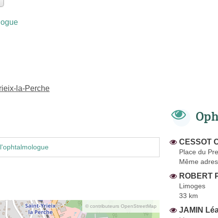
logue
ieix-la-Perche
Oph
CESSOT Ch
l'ophtalmologue
Place du Pr
Même adres
ROBERT Pi
Limoges
33 km
© contributeurs OpenStreetMap
JAMIN Lé