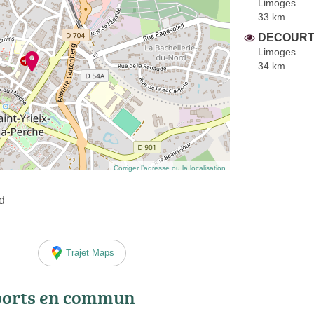
Limoges
33 km
DECOURTE
Limoges
34 km
Corriger l’adresse ou la localisation
d
Trajet Maps
ports en commun