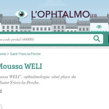
enne
>
Saint-Yrieix-la-Perche
Moussa WELI
oussa WELI", ophtalmologue situé
place du
Saint-Yrieix-la-Perche.
d