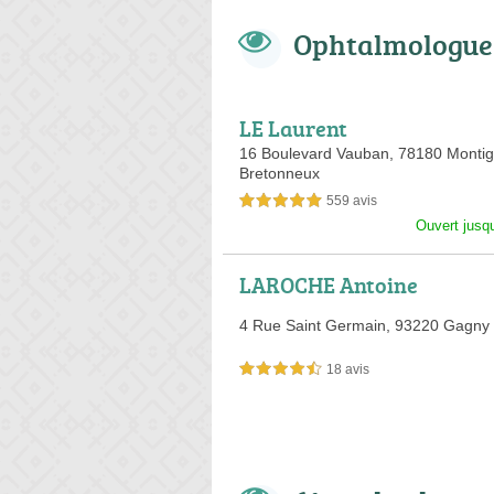
Ophtalmologues
LE Laurent
16 Boulevard Vauban,
78180 Montig
Bretonneux
559 avis
5,0 étoiles sur 5
Ouvert jusq
LAROCHE Antoine
4 Rue Saint Germain,
93220 Gagny
18 avis
4,5 étoiles sur 5