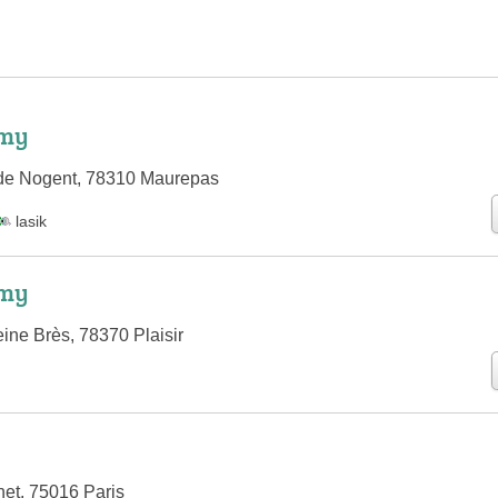
emy
 de Nogent, 78310 Maurepas
lasik
emy
ine Brès, 78370 Plaisir
et, 75016 Paris