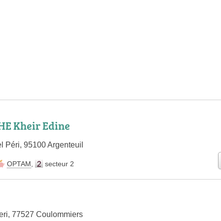
E Kheir Edine
l Péri, 95100 Argenteuil
OPTAM
,
secteur 2
eri, 77527 Coulommiers