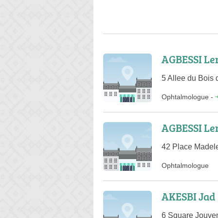
AGBESSI L
5 Allee du Bois
Ophtalmologue
-
AGBESSI L
42 Place Madele
Ophtalmologue
AKESBI Jad
6 Square Jouven