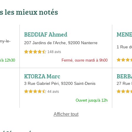
 les mieux notés
BEDDIAF Ahmed
MENE
ny-le-
207 Jardins de l'Arche,
92000 Nanterre
1 Rue d
148 avis
4,5 étoiles sur 5
u'à 12h30
Fermé, ouvre mardi à 9h00
4,5 étoiles 
KTORZA Marc
BERB
3 Rue Gabriel Péri,
93200 Saint-Denis
27 Rue 
44 avis
4,5 étoiles sur 5
4,0 étoiles 
Ouvert jusqu'à 12h
Afficher tout