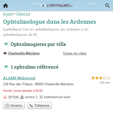
Accueil
>
Grand-Est
Ophtalmologue dans les Ardennes
Lophtalmo.fr liste les
ophtalmologistes des Ardennes
et les
ophtalmologistes du 08.
Ophtalmogistes par ville
Charleville-Mézières
Toutes les villes
1 ophtalmo référencé
ALAME Mahmoud
3,0 étoiles sur 5
219 avis
139 Rue des Pâquis, 08000 Charleville-Mézières
Fermé, ouvre demain à 8h30
OPTAM
,
secteur 2
,
traitement par laser
Horaires
Téléphone