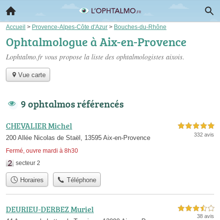
Accueil
>
Provence-Alpes-Côte d'Azur
>
Bouches-du-Rhône
Ophtalmologue à Aix-en-Provence
Lophtalmo.fr vous propose la liste des
ophtalmologistes aixois
.
Vue carte
9 ophtalmos référencés
CHEVALIER Michel
5,0 étoiles sur 5
332 avis
200 Allée Nicolas de Staël, 13595 Aix-en-Provence
Fermé, ouvre mardi à 8h30
secteur 2
Horaires
Téléphone
DEURIEU-DERBEZ Muriel
3,5 étoiles sur 5
38 avis