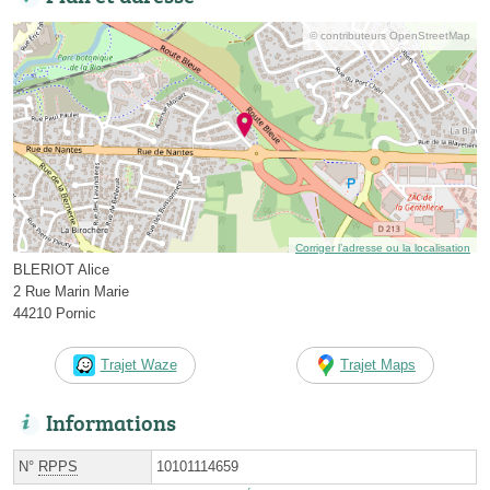
© contributeurs OpenStreetMap
Corriger l’adresse ou la localisation
BLERIOT Alice
2 Rue Marin Marie
44210 Pornic
Trajet Waze
Trajet Maps
Informations
N°
RPPS
10101114659