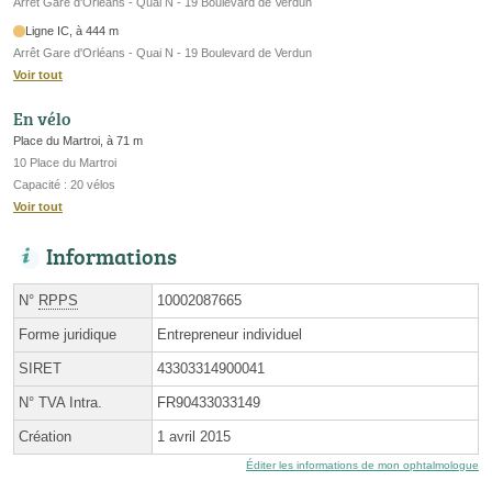
Arrêt Gare d'Orléans - Quai N - 19 Boulevard de Verdun
Ligne IC, à 444 m
Arrêt Gare d'Orléans - Quai N - 19 Boulevard de Verdun
Voir tout
En vélo
Place du Martroi, à 71 m
10 Place du Martroi
Capacité : 20 vélos
Voir tout
Informations
N°
RPPS
10002087665
Forme juridique
Entrepreneur individuel
SIRET
43303314900041
N° TVA Intra.
FR90433033149
Création
1 avril 2015
Éditer les informations de mon ophtalmologue