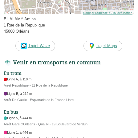
Corriger l’adresse ou la localisation
EL ALAMY Amina
1 Rue de la Republique
45000 Orléans
Trajet Waze
Trajet Maps
Venir en transports en commun
En tram
Ligne A, à 110 m
Arrêt République - 11 Rue de la République
Ligne B, à 212 m
Arrêt De Gaulle - Esplanade de la France Libre
En bus
Ligne 5, à 444 m
Arrêt Gare d'Orléans - Quai N - 19 Boulevard de Verdun
Ligne 1, à 444 m