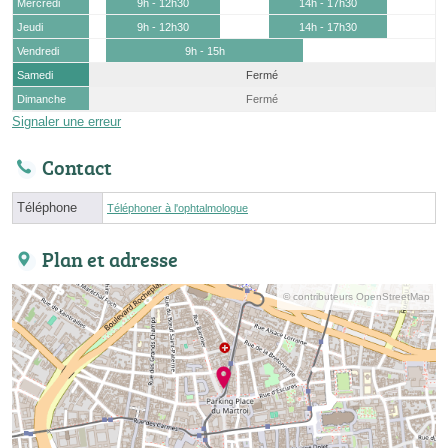
Mercredi
9h - 12h30
14h - 17h30
Jeudi
9h - 12h30
14h - 17h30
Vendredi
9h - 15h
Samedi
Fermé
Dimanche
Fermé
Signaler une erreur
Contact
Téléphone
Téléphoner à l'ophtalmologue
Plan et adresse
© contributeurs OpenStreetMap