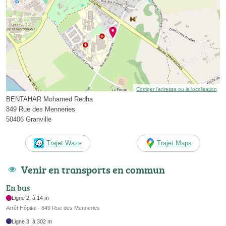
Corriger l’adresse ou la localisation
BENTAHAR Mohamed Redha
849 Rue des Menneries
50406 Granville
Trajet Waze
Trajet Maps
Venir en transports en commun
En bus
Ligne 2, à 14 m
Arrêt Hôpital - 849 Rue des Menneries
Ligne 3, à 302 m