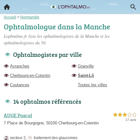
Accueil
>
Normandie
Ophtalmologue dans la Manche
Lophtalmo.fr liste les
ophtalmologistes de la Manche
et les
ophtalmologistes du 50.
Ophtalmogistes par ville
Avranches
Granville
Cherbourg-en-Cotentin
Saint-Lô
Coutances
Toutes les villes
14 ophtalmos référencés
AUGE Pascal
3,0 étoiles sur 5
17 avis
7 Place de Bourgogne, 50100 Cherbourg-en-Cotentin
secteur 2
,
traitement des glaucomes